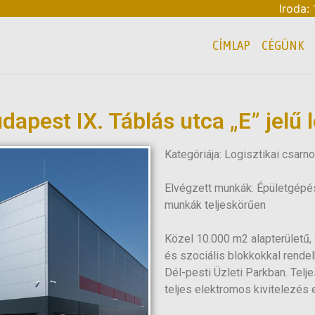
Iroda:
CÍMLAP
CÉGÜNK
dapest IX. Táblás utca „E” jelű l
Kategóriája: Logisztikai csarnok
Elvégzett munkák: Épületgépés
munkák teljeskörűen
Közel 10.000 m2 alapterületű,
és szociális blokkokkal rendel
Dél-pesti Üzleti Parkban. Telj
teljes elektromos kivitelezés