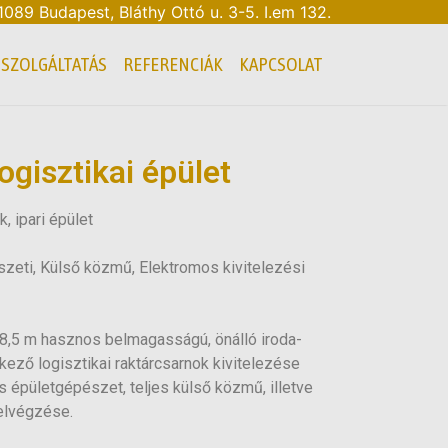
 1089 Budapest, Bláthy Ottó u. 3-5. I.em 132.
SZOLGÁLTATÁS
REFERENCIÁK
KAPCSOLAT
ogisztikai épület
, ipari épület
zeti, Külső közmű, Elektromos kivitelezési
 8,5 m hasznos belmagasságú, önálló iroda-
kező logisztikai raktárcsarnok kivitelezése
es épületgépészet, teljes külső közmű, illetve
 elvégzése.