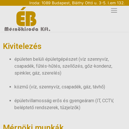
Iroda: 1089 Budapest, Bláthy Ottó u. 3-5. I.em 132.
Kivitelezés
épületen belüli épületgépészet (víz szennyvíz,
csapadék, fűtés-hűtés, szellőzés, gőz-kondenz,
spinkler, gáz, szerelés)
közmű (víz, szennyvíz, csapadék, gáz, távhő)
épületvillamosság erős és gyengeáram (IT, CCTV,
beléptető rendszerek, tűzjelzők)
Mérnöki munkák