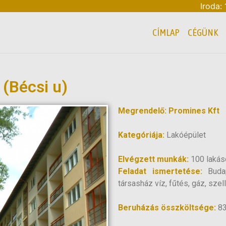
Iroda:
CÍMLAP
CÉGÜNK
 (Bécsi u)
Megrendelő: Promines Kft
Kategóriája:
Lakóépület
Elvégzett munkák:
100 lakás
Feladat ismertetése:
Buda
társasház víz, fűtés, gáz, sze
Beruházás összköltsége:
83