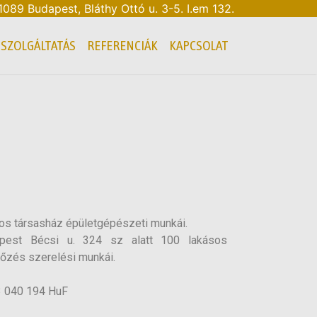
 1089 Budapest, Bláthy Ottó u. 3-5. I.em 132.
SZOLGÁLTATÁS
REFERENCIÁK
KAPCSOLAT
os társasház épületgépészeti munkái.
pest Bécsi u. 324 sz alatt 100 lakásos
llőzés szerelési munkái.
 040 194 HuF