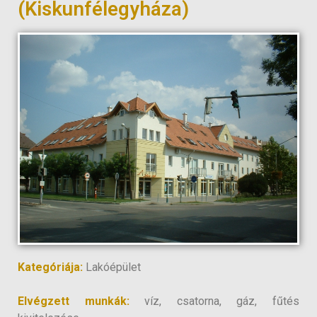
(Kiskunfélegyháza)
Kategóriája:
Lakóépület
Elvégzett munkák:
víz, csatorna, gáz, fűtés