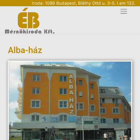
Iroda: 1089 Budapest, Bláthy Ottó u. 3-5. I.em 132.
Alba-ház