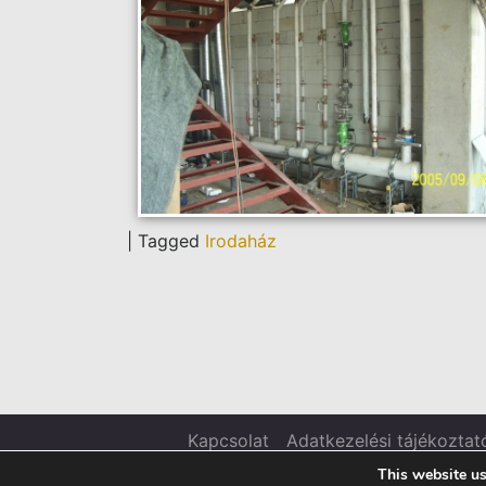
|
Tagged
Irodaház
Kapcsolat
Adatkezelési tájékoztat
This website us