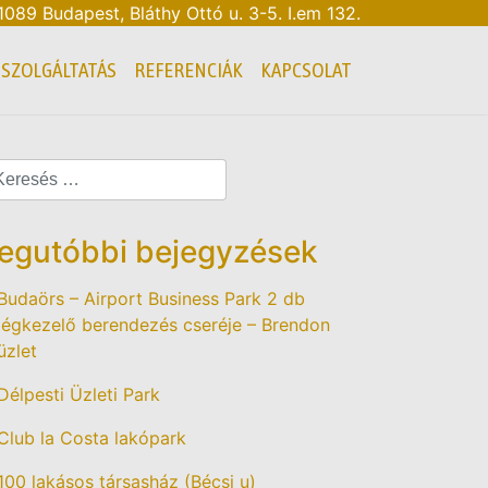
 1089 Budapest, Bláthy Ottó u. 3-5. I.em 132.
SZOLGÁLTATÁS
REFERENCIÁK
KAPCSOLAT
egutóbbi bejegyzések
Budaörs – Airport Business Park 2 db
légkezelő berendezés cseréje – Brendon
üzlet
Délpesti Üzleti Park
Club la Costa lakópark
100 lakásos társasház (Bécsi u)