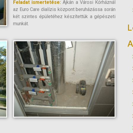
Feladat ismertetése:
Ajkán a Városi Kórháznál
az Euro Care dialízis központ beruházássa során
két szintes épületéhez készítettük a gépészeti
munkát.
L
A