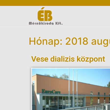
Hónap: 2018 aug
Vese dializis központ