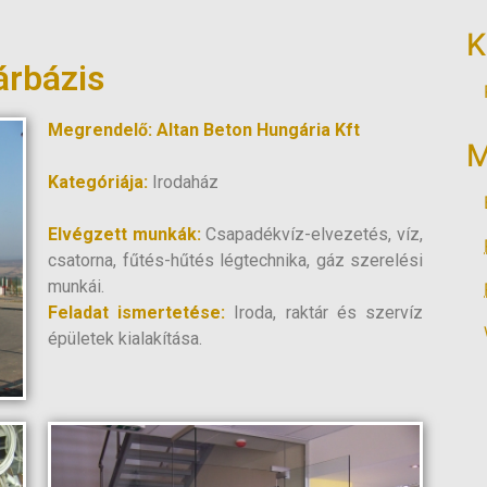
K
árbázis
Megrendelő: Altan Beton Hungária Kft
M
Kategóriája:
Irodaház
Elvégzett munkák:
Csapadékvíz-elvezetés, víz,
csatorna, fűtés-hűtés légtechnika, gáz szerelési
munkái.
Feladat ismertetése:
Iroda, raktár és szervíz
épületek kialakítása.