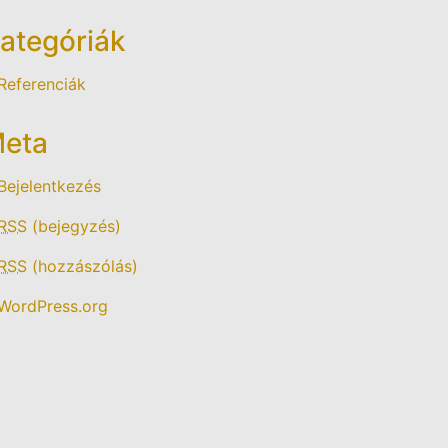
ategóriák
Referenciák
eta
Bejelentkezés
RSS
(bejegyzés)
RSS
(hozzászólás)
WordPress.org