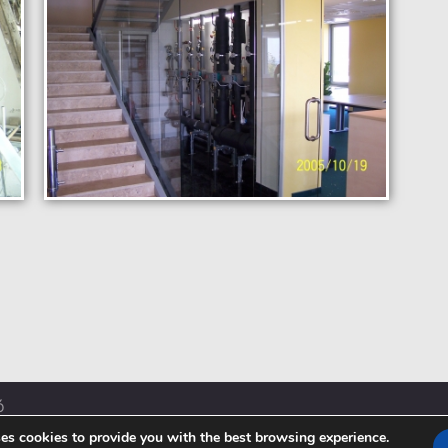
ó
es cookies to provide you with the best browsing experience.
© 2026
ÉB mérnökiroda Kft.
| webdesign:
BPC Rendszerhá