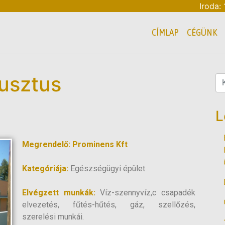
Iroda:
CÍMLAP
CÉGÜNK
usztus
L
Megrendelő: Prominens Kft
Kategóriája:
Egészségügyi épület
Elvégzett munkák:
Víz-szennyvíz,c csapadék
elvezetés, fűtés-hűtés, gáz, szellőzés,
szerelési munkái.