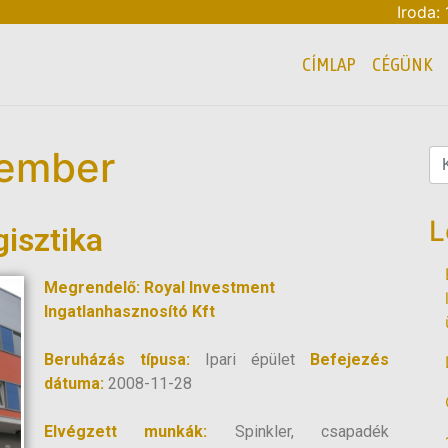
Iroda:
CÍMLAP
CÉGÜNK
vember
L
isztika
Megrendelő: Royal Investment
Ingatlanhasznosító Kft
Beruházás típusa:
Ipari épület
Befejezés
dátuma:
2008-11-28
Elvégzett munkák:
Spinkler, csapadék