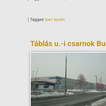
|
Tagged
Ipari épület
Táblás u.-i csarnok B