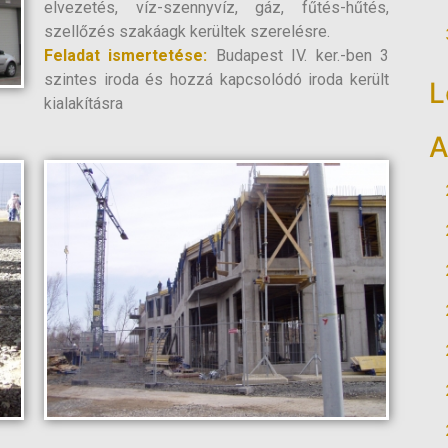
elvezetés, víz-szennyvíz, gáz, fűtés-hűtés,
szellőzés szakáagk kerültek szerelésre.
Feladat ismertetése:
Budapest IV. ker.-ben 3
szintes iroda és hozzá kapcsolódó iroda került
L
kialakításra
A