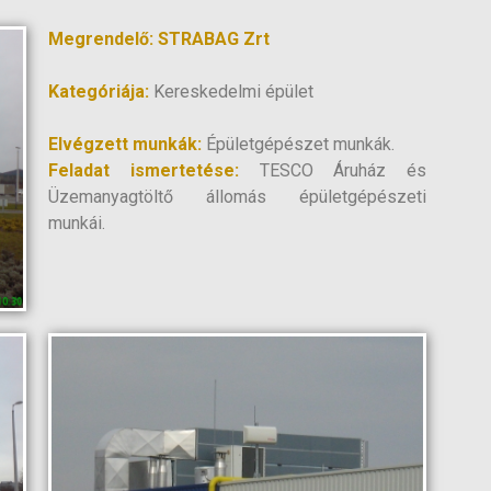
Megrendelő: STRABAG Zrt
Kategóriája:
Kereskedelmi épület
Elvégzett munkák:
Épületgépészet munkák.
Feladat ismertetése:
TESCO Áruház és
Üzemanyagtöltő állomás épületgépészeti
munkái.