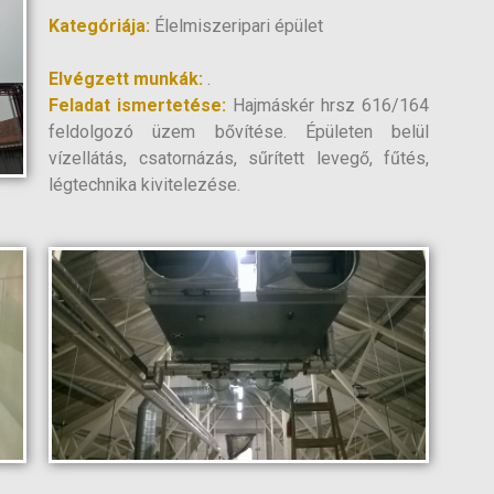
Kategóriája:
Élelmiszeripari épület
Elvégzett munkák:
.
Feladat ismertetése:
Hajmáskér hrsz 616/164
feldolgozó üzem bővítése. Épületen belül
vízellátás, csatornázás, sűrített levegő, fűtés,
légtechnika kivitelezése.