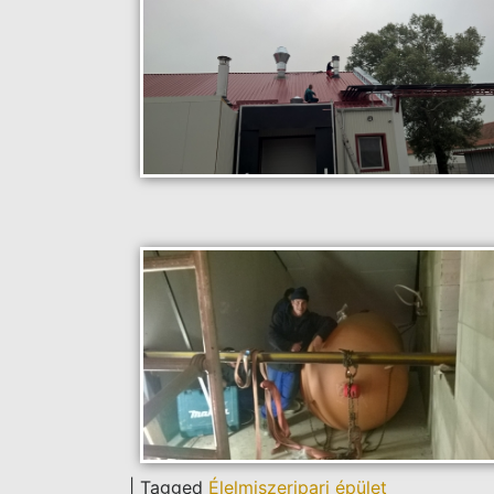
|
Tagged
Élelmiszeripari épület