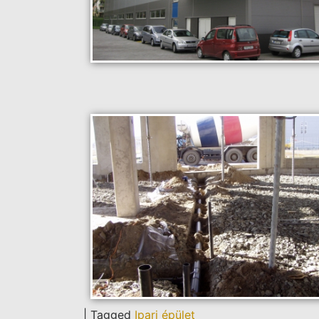
|
Tagged
Ipari épület