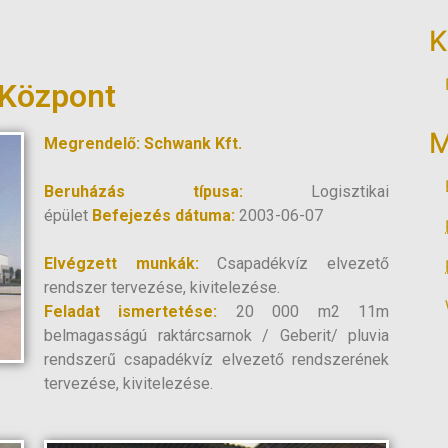
K
 Központ
M
Megrendelő: Schwank Kft.
Beruházás típusa:
Logisztikai
épület
Befejezés dátuma:
2003-06-07
Elvégzett munkák:
Csapadékvíz elvezető
rendszer tervezése, kivitelezése.
Feladat ismertetése:
20 000 m2 11m
belmagasságú raktárcsarnok / Geberit/ pluvia
rendszerű csapadékvíz elvezető rendszerének
tervezése, kivitelezése.