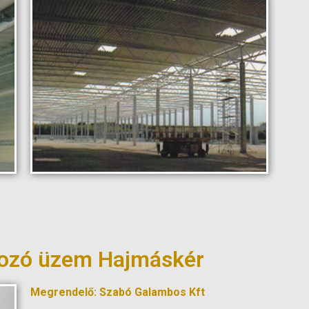
gozó üzem Hajmáskér
Megrendelő: Szabó Galambos Kft