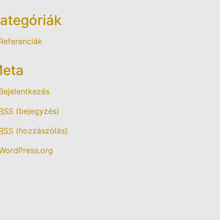
ategóriák
Referenciák
eta
Bejelentkezés
RSS
(bejegyzés)
RSS
(hozzászólás)
WordPress.org