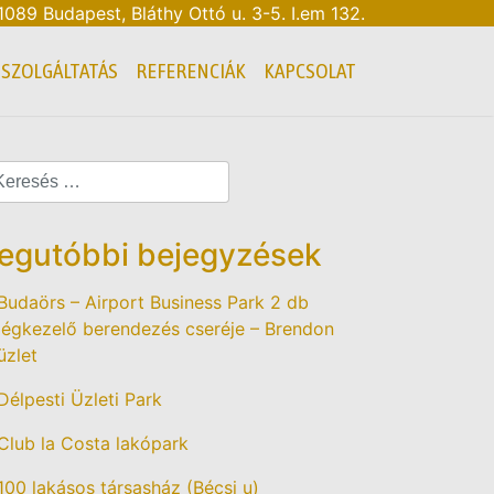
 1089 Budapest, Bláthy Ottó u. 3-5. I.em 132.
SZOLGÁLTATÁS
REFERENCIÁK
KAPCSOLAT
egutóbbi bejegyzések
Budaörs – Airport Business Park 2 db
légkezelő berendezés cseréje – Brendon
üzlet
Délpesti Üzleti Park
Club la Costa lakópark
100 lakásos társasház (Bécsi u)