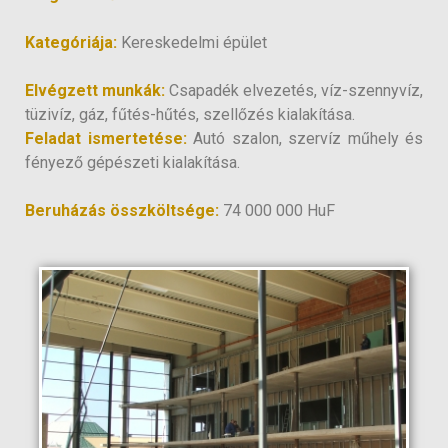
Kategóriája:
Kereskedelmi épület
Elvégzett munkák:
Csapadék elvezetés, víz-szennyvíz,
tüzivíz, gáz, fűtés-hűtés, szellőzés kialakítása.
Feladat ismertetése:
Autó szalon, szervíz műhely és
fényező gépészeti kialakítása.
Beruházás összköltsége:
74 000 000 HuF