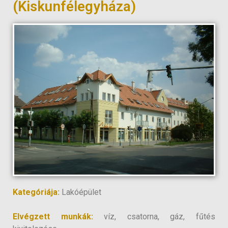
(Kiskunfélegyháza)
Kategóriája:
Lakóépület
Elvégzett munkák:
víz, csatorna, gáz, fűtés