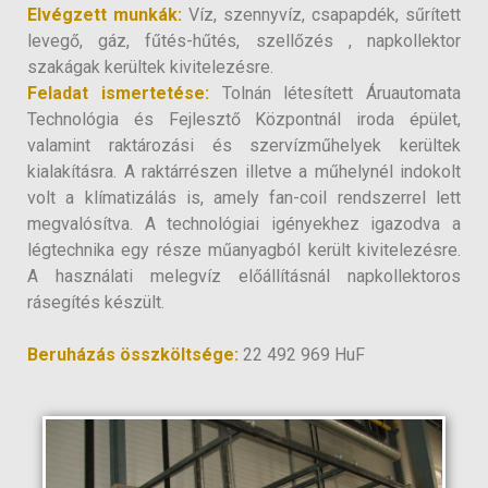
Elvégzett munkák:
Víz, szennyvíz, csapapdék, sűrített
levegő, gáz, fűtés-hűtés, szellőzés , napkollektor
szakágak kerültek kivitelezésre.
Feladat ismertetése:
Tolnán létesített Áruautomata
Technológia és Fejlesztő Központnál iroda épület,
valamint raktározási és szervízműhelyek kerültek
kialakításra. A raktárrészen illetve a műhelynél indokolt
volt a klímatizálás is, amely fan-coil rendszerrel lett
megvalósítva. A technológiai igényekhez igazodva a
légtechnika egy része műanyagból került kivitelezésre.
A használati melegvíz előállításnál napkollektoros
rásegítés készült.
Beruházás összköltsége:
22 492 969 HuF