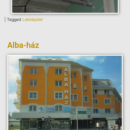
|
Tagged
Lakóépület
Alba-ház