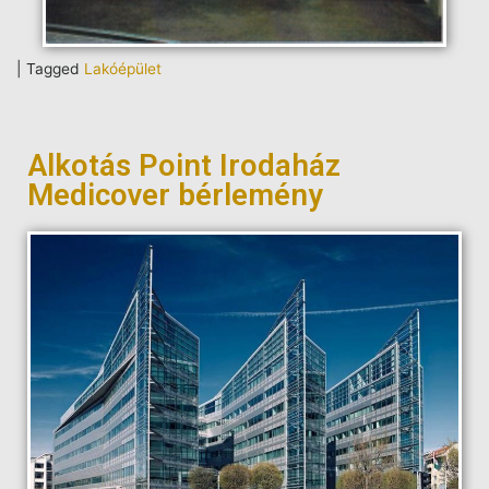
|
Tagged
Lakóépület
Alkotás Point Irodaház
Medicover bérlemény