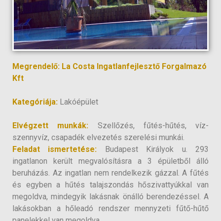
Megrendelő: La Costa Ingatlanfejlesztő Forgalmazó
Kft
Kategóriája:
Lakóépület
Elvégzett munkák:
Szellőzés, fűtés-hűtés, víz-
szennyvíz, csapadék elvezetés szerelési munkái.
Feladat ismertetése:
Budapest Királyok u. 293
ingatlanon került megvalósításra a 3 épületből álló
beruházás. Az ingatlan nem rendelkezik gázzal. A fűtés
és egyben a hűtés talajszondás hőszivattyúkkal van
megoldva, mindegyik lakásnak önálló berendezéssel. A
lakásokban a hőleadó rendszer mennyzeti fűtő-hűtő
panelekkel van megoldva.