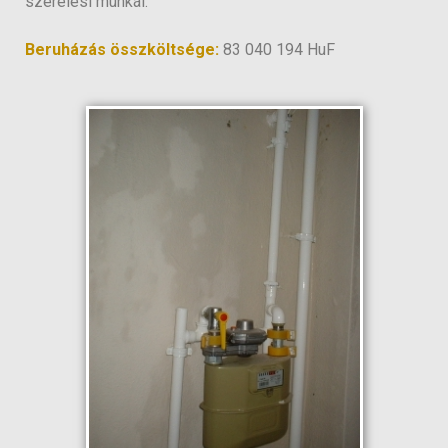
szerelési munkái.
Beruházás összköltsége:
83 040 194 HuF