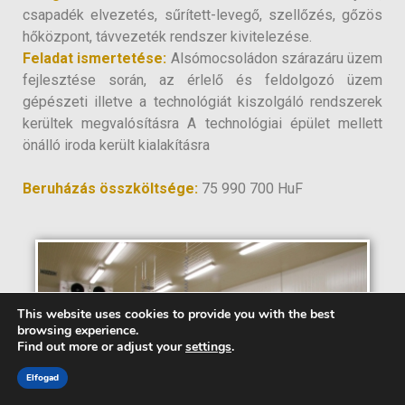
csapadék elvezetés, sűrített-levegő, szellőzés, gőzös
hőközpont, távvezeték rendszer kivitelezése.
Feladat ismertetése:
Alsómocsoládon szárazáru üzem
fejlesztése során, az érlelő és feldolgozó üzem
gépészeti illetve a technológiát kiszolgáló rendszerek
kerültek megvalósításra A technológiai épület mellett
önálló iroda került kialakításra
Beruházás összköltsége:
75 990 700 HuF
This website uses cookies to provide you with the best
browsing experience.
Find out more or adjust your
settings
.
Elfogad