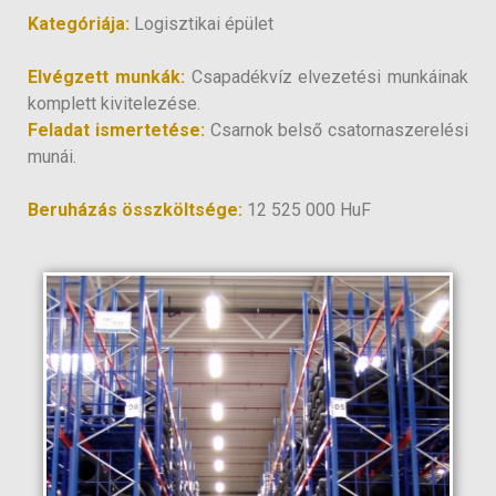
Kategóriája:
Logisztikai épület
Elvégzett munkák:
Csapadékvíz elvezetési munkáinak
komplett kivitelezése.
Feladat ismertetése:
Csarnok belső csatornaszerelési
munái.
Beruházás összköltsége:
12 525 000 HuF