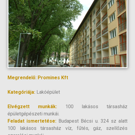
Megrendelő: Promines Kft
Kategóriája:
Lakóépület
Elvégzett munkák:
100 lakásos társasház
épületgépészeti munkái.
Feladat ismertetése:
Budapest Bécsi u. 324 sz alatt
100 lakásos társasház víz, fűtés, gáz, szellőzés