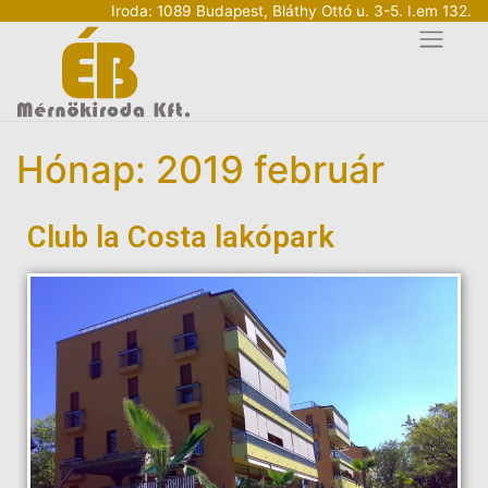
Iroda: 1089 Budapest, Bláthy Ottó u. 3-5. I.em 132.
Hónap: 2019 február
Club la Costa lakópark