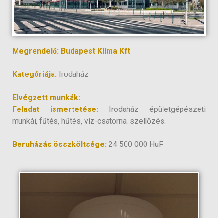
Megrendelő: Budapest Klíma Kft
Kategóriája:
Irodaház
Elvégzett munkák:
.
Feladat ismertetése:
Irodaház épületgépészeti
munkái, fűtés, hűtés, víz-csatorna, szellőzés.
Beruházás összköltsége:
24 500 000 HuF