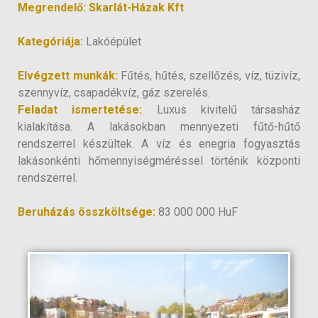
Megrendelő: Skarlát-Házak Kft
Kategóriája:
Lakóépület
Elvégzett munkák:
Fűtés, hűtés, szellőzés, víz, tüzivíz,
szennyvíz, csapadékvíz, gáz szerelés.
Feladat ismertetése:
Luxus kivitelű társasház
kialakítása. A lakásokban mennyezeti fűtő-hűtő
rendszerrel készültek. A víz és enegria fogyasztás
lakásonkénti hőmennyiségméréssel történik központi
rendszerrel.
Beruházás összköltsége:
83 000 000 HuF