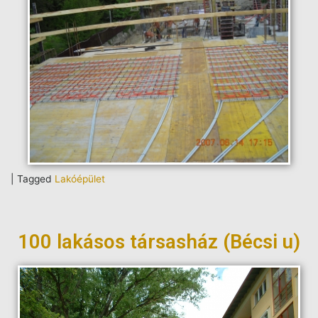
|
Tagged
Lakóépület
100 lakásos társasház (Bécsi u)