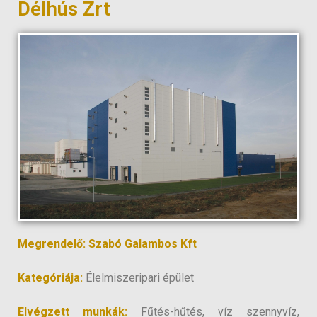
Délhús Zrt
Megrendelő: Szabó Galambos Kft
Kategóriája:
Élelmiszeripari épület
Elvégzett munkák:
Fűtés-hűtés, víz szennyvíz,